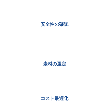
材料試験の目的
安全性の確認
製品や部品に想定される力・温度・環境負荷を再現し、破損
や変形が起こる時点を検証します。製品の安全性を事前に評
価でき、耐用年数や耐荷重など製品情報としても公開されま
す。
素材の選定
材料試験によって用途に最も適した素材を選ぶためのさまざ
まなデータを得ることができます。結果次第では素材を変更
することもあります。
コスト最適化
必要以上に高価な素材を使わなくても、求められる性能を満