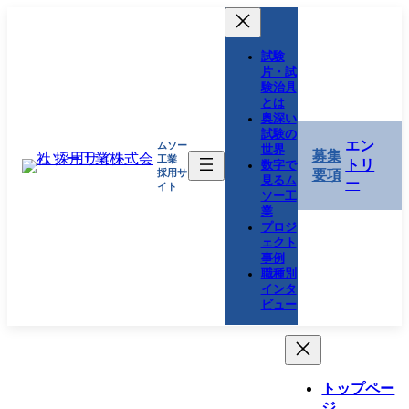
コ
ナ
ン
ビ
テ
ゲ
試験
ン
ー
片・試
験治具
ツ
シ
とは
へ
ョ
奥深い
ス
ン
試験の
エン
ムソー
キ
に
世界
募集
工業
トリ
数字で
ッ
移
採用サ
要項
見るム
ー
プ
動
イト
ソー工
業
プロジ
ェクト
事例
職種別
インタ
ビュー
トップペー
ジ