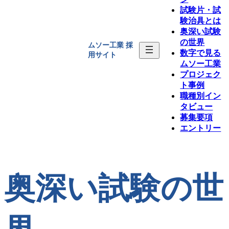
試験片・試
験治具とは
奥深い試験
の世界
ムソー工業
採
数字で見る
用サイト
ムソー工業
プロジェク
ト事例
職種別イン
タビュー
募集要項
エントリー
奥深い試験の世