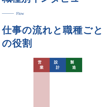
Flow
仕事の流れと職種ごと
の役割
営
設
製
業
計
造
ヒ
ア
リ
ン