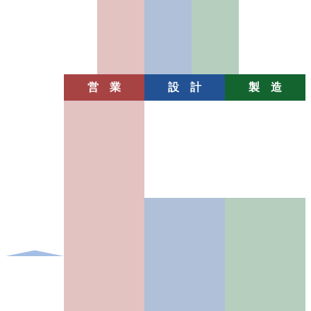
・
設
置
営 業
設 計
製 造
ヒアリン
グ
打ち合わ