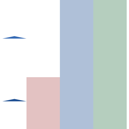
造
検査・チ
ェック
納品・設
置