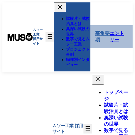
コ
ナ
ン
ビ
テ
ゲ
試験片・試験
ン
ー
治具とは
奥深い試験の
ツ
シ
ムソー
募集要
エント
世界
工業
へ
ョ
数字で見るム
採用サ
項
リー
ス
ン
イト
ソー工業
キ
に
プロジェクト
事例
ッ
移
職種別インタ
プ
動
ビュー
トップペー
ジ
試験片・試
験治具とは
奥深い試験
の世界
ムソー工業
採用
数字で見る
サイト