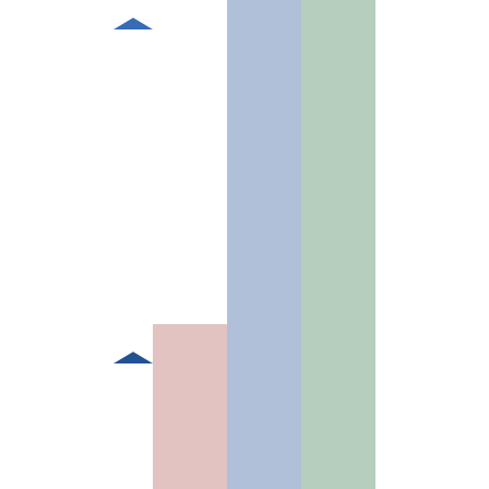
検
査
・
チ
ェ
ッ
ク
納
品