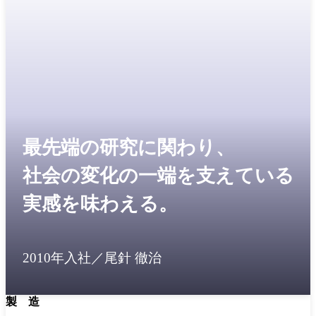
最先端の研究に関わり、
社会の変化の一端を支えている
実感を味わえる。
2010年入社／尾針 徹治
製 造