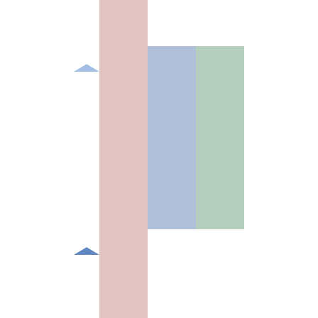
グ
打
ち
合
わ
せ
見