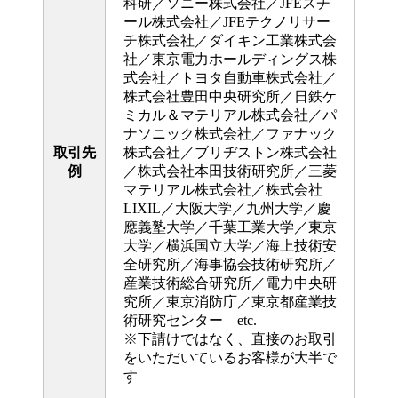
科研／ソニー株式会社／JFEスチ
ール株式会社／JFEテクノリサー
チ株式会社／ダイキン工業株式会
社／東京電力ホールディングス株
式会社／トヨタ自動車株式会社／
株式会社豊田中央研究所／日鉄ケ
ミカル＆マテリアル株式会社／パ
ナソニック株式会社／ファナック
取引先
株式会社／ブリヂストン株式会社
例
／株式会社本田技術研究所／三菱
マテリアル株式会社／株式会社
LIXIL／大阪大学／九州大学／慶
應義塾大学／千葉工業大学／東京
大学／横浜国立大学／海上技術安
全研究所／海事協会技術研究所／
産業技術総合研究所／電力中央研
究所／東京消防庁／東京都産業技
術研究センター etc.
※下請けではなく、直接のお取引
をいただいているお客様が大半で
す