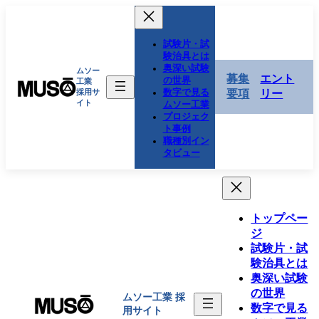
コ
ナ
ン
ビ
テ
ゲ
試験片・試
ン
ー
験治具とは
奥深い試験
ツ
シ
ムソー
募集
エント
の世界
工業
へ
ョ
数字で見る
採用サ
要項
リー
ス
ン
イト
ムソー工業
キ
に
プロジェク
ト事例
ッ
移
職種別イン
プ
動
タビュー
トップペー
ジ
試験片・試
験治具とは
奥深い試験
の世界
ムソー工業
採
数字で見る
用サイト