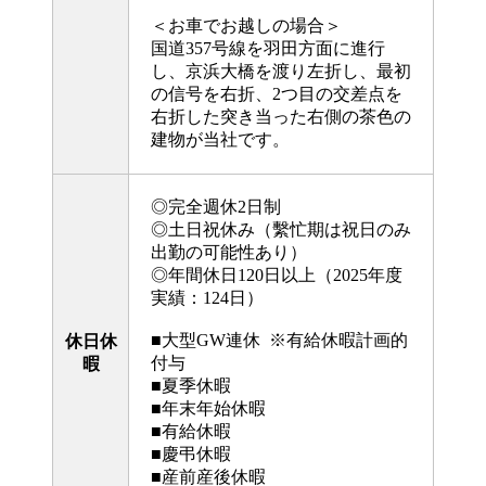
＜お車でお越しの場合＞
国道357号線を羽田方面に進行
し、京浜大橋を渡り左折し、最初
の信号を右折、2つ目の交差点を
右折した突き当った右側の茶色の
建物が当社です。
◎完全週休2日制
◎土日祝休み（繫忙期は祝日のみ
出勤の可能性あり）
◎年間休日120日以上（2025年度
実績：124日）
■大型GW連休 ※有給休暇計画的
休日休
付与
暇
■夏季休暇
■年末年始休暇
■有給休暇
■慶弔休暇
■産前産後休暇