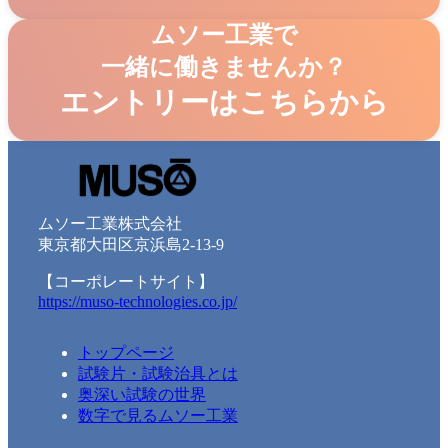
グ
ムソー工業で
ル
一緒に働きませんか？
ー
プ
エントリーはこちらから
リ
ン
グ
ク
ル
ー
プ
ムソー工業株式会社
リ
東京都大田区京浜島2-13-9
ン
ク
【コーポレートサイト】
https://muso-technologies.co.jp/
トップページ
試験片・試験治具とは
奥深い試験の世界
数字で見るムソー工業